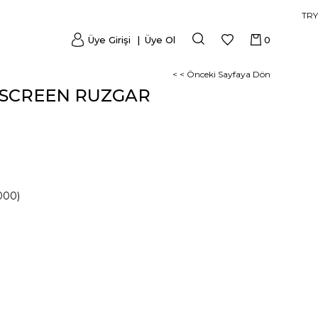
TRY
Üye Girişi
Üye Ol
0
< < Önceki Sayfaya Dön
SCREEN RUZGAR
000)