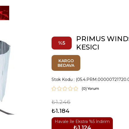
PRIMUS WIND
5
KESICI
KARGO
BEDAVA
Stok Kodu
(05.4.PRM.00000721720.
(0)
₺1.246
₺1.184
Havale İle Ekstra %5 İndirim
₺1.124