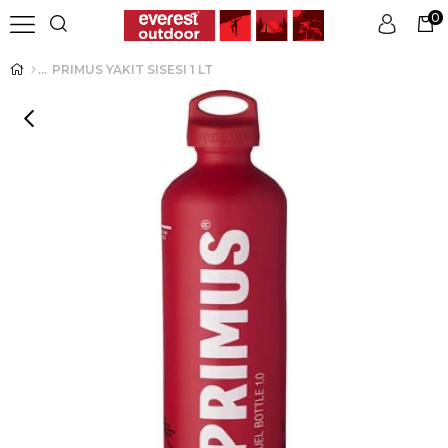
0
PRIMUS YAKIT SISESI 1 LT
Üye Girişi
Üye Ol