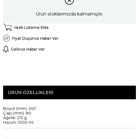
Ürün stoklarımızda kalmamıştır.
İstek Listeme Ekle
Fiyat Düşünce Haber Ver
Gelince Haber Ver
ÜRÜN ÖZELLIKLERI
Boyut
(mm):
240
Çapı (mm
)
:
80
A
ğırlık:
213
g
Hacim:
1000
ml