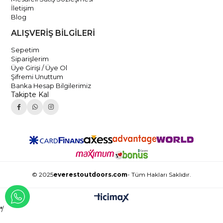
İletişim
Blog
ALIŞVERİŞ BİLGİLERİ
Sepetim
Siparişlerim
Üye Girişi / Üye Ol
Şifremi Unuttum
Banka Hesap Bilgilerimiz
Takipte Kal
© 2025
everestoutdoors.com
- Tüm Hakları Saklıdır.
WHATSAPP İLE İLETİŞİME GEÇ
*/