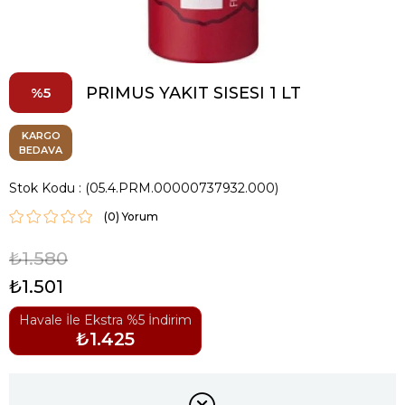
PRIMUS YAKIT SISESI 1 LT
5
KARGO
BEDAVA
Stok Kodu
(05.4.PRM.00000737932.000)
(0)
₺1.580
₺1.501
Havale İle Ekstra %5 İndirim
₺1.425