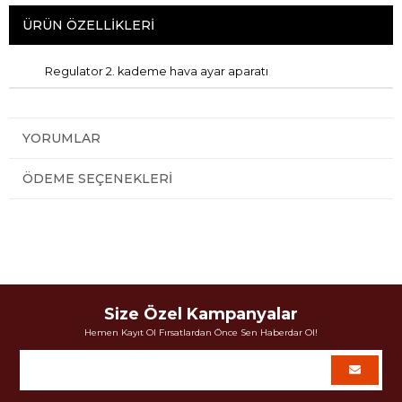
ÜRÜN ÖZELLIKLERI
Regulator 2. kademe hava ayar aparatı
YORUMLAR
ÖDEME SEÇENEKLERI
Size Özel Kampanyalar
Hemen Kayıt Ol Fırsatlardan Önce Sen Haberdar Ol!