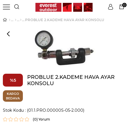
0
PROBLUE 2.KADEME HAVA AYAR KONSOLU
Üye Girişi
Üye Ol
PROBLUE 2.KADEME HAVA AYAR
5
KONSOLU
KARGO
BEDAVA
Stok Kodu
(01.1.PRO.00000S-05-2.000)
(0)