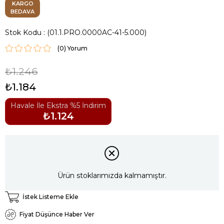
KARGO
BEDAVA
Stok Kodu
(01.1.PRO.0000AC-41-5.000)
(0)
₺1.246
₺1.184
Havale İle Ekstra %5 İndirim
₺1.124
Ürün stoklarımızda kalmamıştır.
İstek Listeme Ekle
Fiyat Düşünce Haber Ver