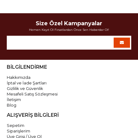
Size Özel Kampanyalar
Hemen Kayıt Ol Fırsatlardan Önce Sen Haberdar Ol!
BİLGİLENDİRME
Hakkımızda
İptal ve İade Şartları
Gizlilik ve Güvenlik
Mesafeli Satış Sözleşmesi
İletişim
Blog
ALIŞVERİŞ BİLGİLERİ
Sepetim
Siparişlerim
Üye Girişi / Üye Ol