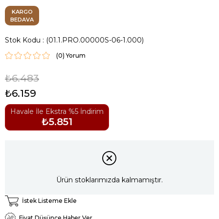
KARGO
BEDAVA
Stok Kodu
(01.1.PRO.00000S-06-1.000)
(0)
₺6.483
₺6.159
Havale İle Ekstra %5 İndirim
₺5.851
Ürün stoklarımızda kalmamıştır.
İstek Listeme Ekle
Fiyat Düşünce Haber Ver