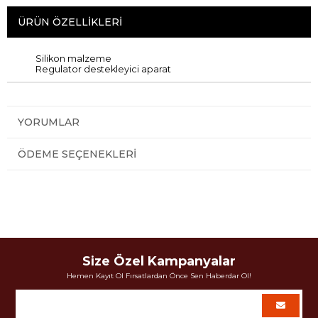
ÜRÜN ÖZELLIKLERI
Silikon malzeme
Regulator destekleyici aparat
YORUMLAR
ÖDEME SEÇENEKLERI
Size Özel Kampanyalar
Hemen Kayıt Ol Fırsatlardan Önce Sen Haberdar Ol!