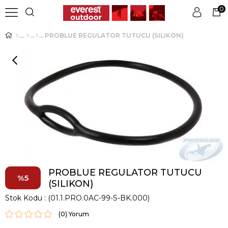
0
PROBLUE REGULATOR TUTUCU (SILIKON)
Üye Girişi
Üye Ol
PROBLUE REGULATOR TUTUCU
5
(SILIKON)
Stok Kodu
(01.1.PRO.0AC-99-S-BK.000)
(0)