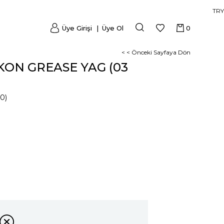
TRY
Üye Girişi
Üye Ol
0
< < Önceki Sayfaya Dön
KON GREASE YAG (03
0)