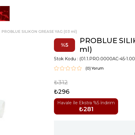
PROBLUE SILIKON GREASE YAG (03 ml)
PROBLUE SILI
5
ml)
Stok Kodu
(01.1.PRO.0000AC-45-1.00
(0)
₺312
₺296
Havale İle Ekstra %5 İndirim
₺281