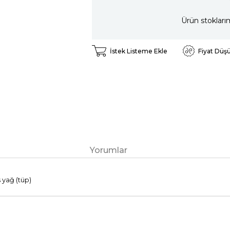
Ürün stokları
İstek Listeme Ekle
Fiyat Düş
Yorumlar
s yağ (tüp)