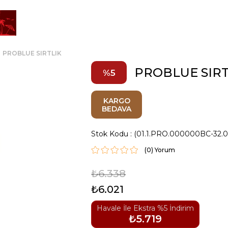
PROBLUE SIRTLIK
PROBLUE SIRT
5
KARGO
BEDAVA
Stok Kodu
(01.1.PRO.000000BC-32.
(0)
₺6.338
₺6.021
Havale İle Ekstra %5 İndirim
₺5.719