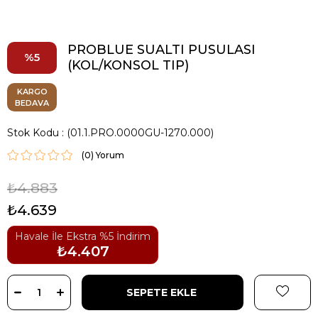
PROBLUE SUALTI PUSULASI
5
(KOL/KONSOL TIP)
KARGO
BEDAVA
Stok Kodu
(01.1.PRO.0000GU-1270.000)
(0)
₺4.883
₺4.639
Havale İle Ekstra %5 İndirim
₺4.407