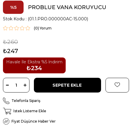
PROBLUE VANA KORUYUCU
5
Stok Kodu
(01.1.PRO.000000AC-15.000)
(0)
₺260
₺247
Havale İle Ekstra %5 İndirim
₺234
Telefonla Sipariş
İstek Listeme Ekle
Fiyat Düşünce Haber Ver