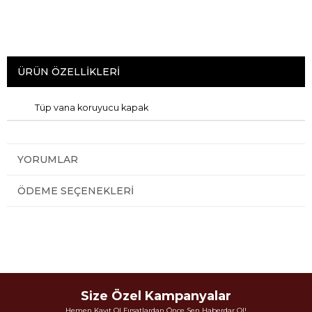
ÜRÜN ÖZELLIKLERI
Tüp vana koruyucu kapak
YORUMLAR
ÖDEME SEÇENEKLERI
Size Özel Kampanyalar
Hemen Kayıt Ol Fırsatlardan Önce Sen Haberdar Ol!