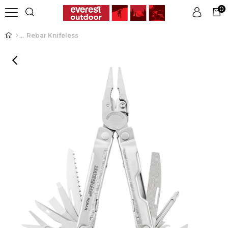
0
Rebar Knifeless
Üye Girişi
Üye Ol