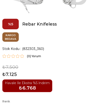
Rebar Knifeless
5
KARGO
BEDAVA
Stok Kodu
(832303_360)
(0)
₺7.500
₺7.125
Havale İle Ekstra %5 İndirim
₺6.768
Renk