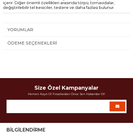
içerir. Diğer önemli özellikleri arasında törpü, tornavidalar,
değiştirilebilir tel kesiciler, testere ve daha fazlası bulunur.
YORUMLAR
ÖDEME SEÇENEKLERI
Size Özel Kampanyalar
Hemen Kayıt Ol Fırsatlardan Önce Sen Haberdar Ol!
BİLGİLENDİRME