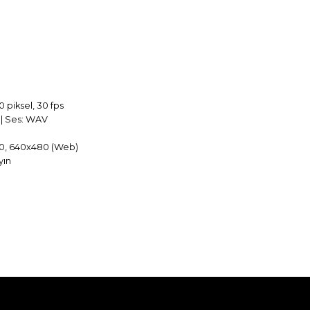
0
piksel
,
30 fps
)
|
Ses
:
WAV
0
,
640x480
(
Web)
yın