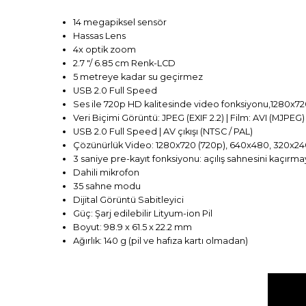
14 megapiksel
sensör
Hassas
Lens
4x
optik zoom
2.7
"
/
6.85
cm Renk
-
LCD
5
metreye kadar
su geçirmez
USB 2.0 Full Speed
Ses ile
720p
HD kalitesinde video
fonksiyonu,
1280x72
Veri Biçimi
Görüntü: JPEG
(
EXIF 2.2)
|
Film: AVI
(
MJPEG
USB 2.0 Full Speed
​​|
AV çıkışı
(
NTSC / PAL)
Çözünürlük Video
:
1280x720
(
720p),
640x480
,
320x24
3 saniye
pre
-
kayıt fonksiyonu:
açılış sahnesini kaçırma
Dahili mikrofon
35
sahne modu
Dijital
Görüntü Sabitleyici
Güç
:
Şarj edilebilir
Lityum
-
ion Pil
Boyut
:
98.9
x
61.5
x
22.2 mm
Ağırlık
:
140
g (pil
ve hafıza kartı olmadan
)