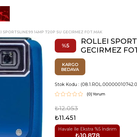
I SPORTSLINE99 14MP 720P SU GECIRMEZ FOT.MAK
ROLLEI SPORT
5
GECIRMEZ FO
KARGO
BEDAVA
Stok Kodu
(08.1.ROL.00000010742.
(0)
₺12.053
₺11.451
Havale İle Ekstra %5 İndirim
₺10.878