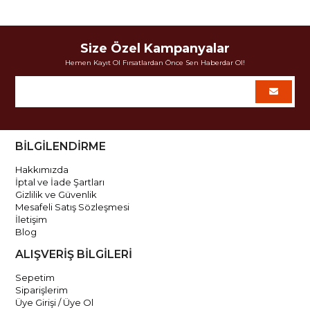
Size Özel Kampanyalar
Hemen Kayıt Ol Fırsatlardan Önce Sen Haberdar Ol!
BİLGİLENDİRME
Hakkımızda
İptal ve İade Şartları
Gizlilik ve Güvenlik
Mesafeli Satış Sözleşmesi
İletişim
Blog
ALIŞVERİŞ BİLGİLERİ
Sepetim
Siparişlerim
Üye Girişi / Üye Ol