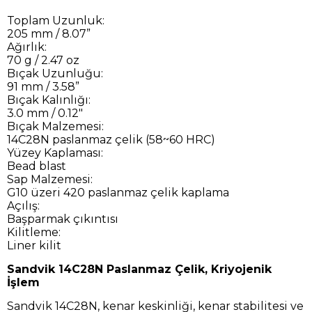
Toplam Uzunluk:
205 mm / 8.07”
Ağırlık:
70 g / 2.47 oz
Bıçak Uzunluğu:
91 mm / 3.58”
Bıçak Kalınlığı:
3.0 mm / 0.12"
Bıçak Malzemesi:
14C28N paslanmaz çelik (58~60 HRC)
Yüzey Kaplaması:
Bead blast
Sap Malzemesi:
G10 üzeri 420 paslanmaz çelik kaplama
Açılış:
Başparmak çıkıntısı
Kilitleme:
Liner kilit
Sandvik 14C28N Paslanmaz Çelik, Kriyojenik
İşlem
Sandvik 14C28N, kenar keskinliği, kenar stabilitesi ve