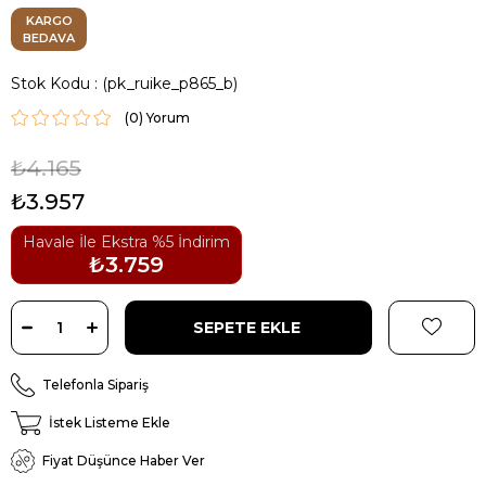
KARGO
BEDAVA
Stok Kodu
(pk_ruike_p865_b)
(0)
₺4.165
₺3.957
Havale İle Ekstra %5 İndirim
₺3.759
Telefonla Sipariş
İstek Listeme Ekle
Fiyat Düşünce Haber Ver