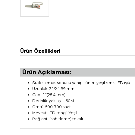
Ürün Özellikleri
Ürün Açıklaması:
Su ile temas sonucu yanıp sönen yeşil renk LED ışık
Uzunluk: 3 1/2 "(89 mm)
Çapı: 1 "(25.4 mm)
Derinlik: yaklaşık. 60M
Ömrü: 500-700 saat
Mevcut LED rengi: Yeşil
Bağlantı (sabitleme) tokalı