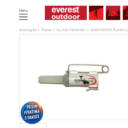
Menu
Anasayfa
Fener
Su Altı Fenerleri
SAEKODIVE FLASH LI