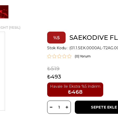
GHT (YESIL)
SAEKODIVE FL
5
Stok Kodu
(01.1.SEK.0000AL-72AG.0
(0)
₺519
₺493
Havale İle Ekstra %5 İndirim
₺468