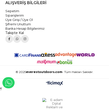
ALIŞVERİŞ BİLGİLERİ
Sepetim
Siparişlerim
Üye Girişi / Üye Ol
Şifremi Unuttum
Banka Hesap Bilgilerimiz
Takipte Kal
© 2025
everestoutdoors.com
- Tüm Hakları Saklıdır.
WHATSAPP İLE İLETİŞİME GEÇ
*/