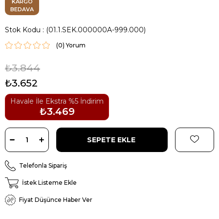
KARGO
BEDAVA
Stok Kodu
(01.1.SEK.000000A-999.000)
(0)
₺3.844
₺3.652
Havale İle Ekstra %5 İndirim
₺3.469
Telefonla Sipariş
İstek Listeme Ekle
Fiyat Düşünce Haber Ver