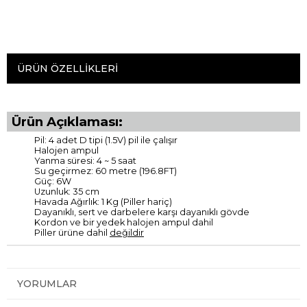
ÜRÜN ÖZELLIKLERI
Ürün Açıklaması:
Pil: 4 adet D tipi (1.5V) pil ile çalışır
Halojen ampul
Yanma süresi: 4 ~ 5 saat
Su geçirmez: 60 metre (196.8FT)
Güç: 6W
Uzunluk: 35 cm
Havada Ağırlık: 1 Kg (Piller hariç)
Dayanıklı, sert ve darbelere karşı dayanıklı gövde
Kordon ve bir yedek halojen ampul dahil
Piller ürüne dahil
değildir
YORUMLAR