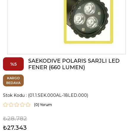
SAEKODIVE POLARIS SARJLI LED
5
FENER (660 LUMEN)
KARGO
BEDAVA
Stok Kodu
(01.1.SEK.000AL-18LED.000)
(0)
₺28.782
₺27.343