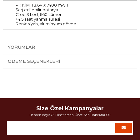
Pil: NiMH 3.6V X 7400 mAH
Şarj edilebilir batarya
Cree 3 Led, 660 Lümen
+4,5 saat yanma süresi
Renk: siyah, alüminyum gövde
YORUMLAR
ÖDEME SEÇENEKLERI
Size Özel Kampanyalar
Hemen Kayıt Ol Fırsatlardan Önce Sen Haberdar Ol!