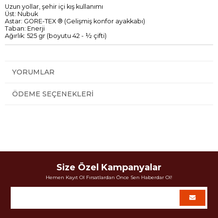
Uzun
yollar
,
şehir
içi
kış kullanımı
Üst:
Nubuk
Astar:
GORE
-
TEX
®
(
Gelişmiş
konfor
ayakkabı)
Taban:
Enerji
Ağırlık
:
525
gr
(
boyutu
42
-
½
çifti
)
YORUMLAR
ÖDEME SEÇENEKLERI
Size Özel Kampanyalar
Hemen Kayıt Ol Fırsatlardan Önce Sen Haberdar Ol!