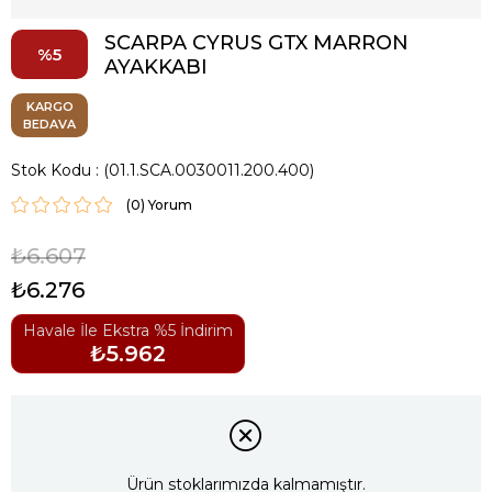
SCARPA CYRUS GTX MARRON
5
AYAKKABI
KARGO
BEDAVA
Stok Kodu
(01.1.SCA.0030011.200.400)
(0)
₺6.607
₺6.276
Havale İle Ekstra %5 İndirim
₺5.962
Ürün stoklarımızda kalmamıştır.