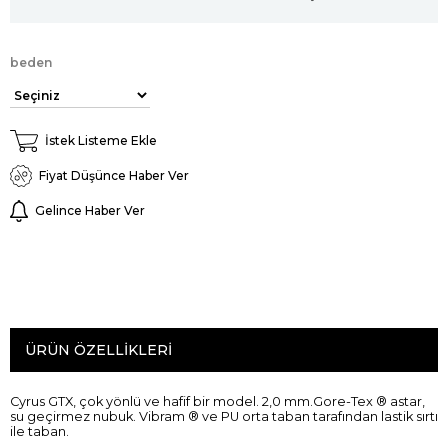
beden
İstek Listeme Ekle
Fiyat Düşünce Haber Ver
Gelince Haber Ver
ÜRÜN ÖZELLIKLERI
Cyrus
GTX
,
çok yönlü
ve
hafif bir model
.
2,0 mm
.Gore
-
Tex
®
astar
,
su geçirmez
nubuk
.
Vibram
®
ve PU
orta taban
tarafından lastik
sırtı
ile
taban.