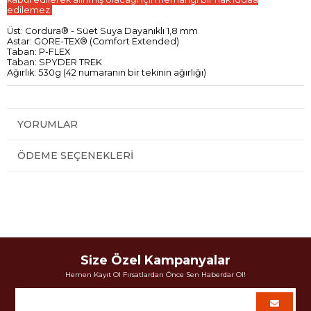
edilemez.
Üst: Cordura® - Süet Suya Dayanıklı 1,8 mm
Astar: GORE-TEX® (Comfort Extended)
Taban: P-FLEX
Taban: SPYDER TREK
Ağırlık:
530g
(42 numaranın bir tekinin ağırlığı)
YORUMLAR
ÖDEME SEÇENEKLERI
Size Özel Kampanyalar
Hemen Kayıt Ol Fırsatlardan Önce Sen Haberdar Ol!