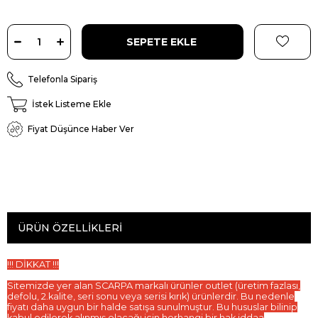
Telefonla Sipariş
İstek Listeme Ekle
Fiyat Düşünce Haber Ver
ÜRÜN ÖZELLIKLERI
!!! DİKKAT !!!
Sitemizde yer alan SCARPA markalı ürünler outlet (üretim fazlası,
defolu, 2.kalite, seri sonu veya serisi kırık) ürünlerdir. Bu nedenle
fiyatı daha uygun bir halde satışa sunulmuştur. Bu hususlar bilinip
kabul edilerek alınmış olacağı için herhangi bir hak iddaa