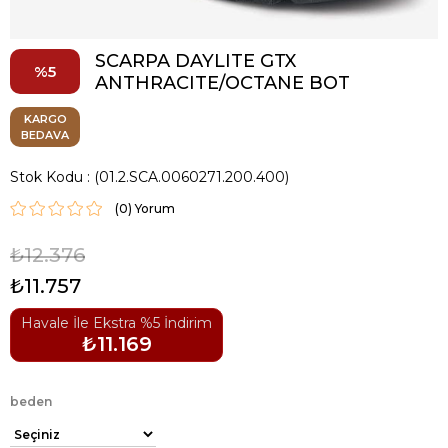
SCARPA DAYLITE GTX
5
ANTHRACITE/OCTANE BOT
KARGO
BEDAVA
Stok Kodu
(01.2.SCA.0060271.200.400)
(0)
₺12.376
₺11.757
Havale İle Ekstra %5 İndirim
₺11.169
beden