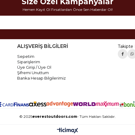
Size Özel Kampanyalar
Hemen Kayıt Ol Fırsatlardan Önce Sen Haberdar Ol!
ALIŞVERİŞ BİLGİLERİ
Takipte 
Sepetim
Siparişlerim
Üye Girişi / Üye Ol
Şifremi Unuttum
Banka Hesap Bilgilerimiz
© 2025
everestoutdoors.com
- Tüm Hakları Saklıdır.