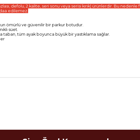
sı, defolu, 2.kalite, seri sonu veya serisi kırık) ürünlerdir. Bu nedenle
iddaa edilemez.
zun ömürlü ve güvenilir bir parkur botudur.
ıklı süet.
rta taban, tüm ayak boyunca büyük bir yastıklama sağlar.
ler