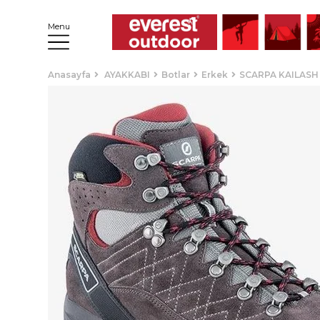
Menu
Anasayfa
AYAKKABI
Botlar
Erkek
SCARPA KAILAS