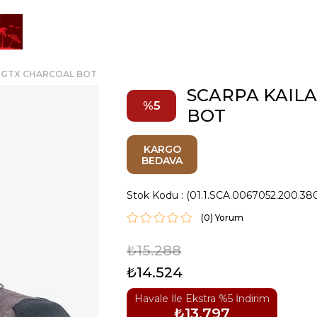
H GTX CHARCOAL BOT
SCARPA KAIL
5
BOT
KARGO
BEDAVA
Stok Kodu
(01.1.SCA.0067052.200.38
(0)
₺15.288
₺14.524
Havale İle Ekstra %5 İndirim
₺13.797