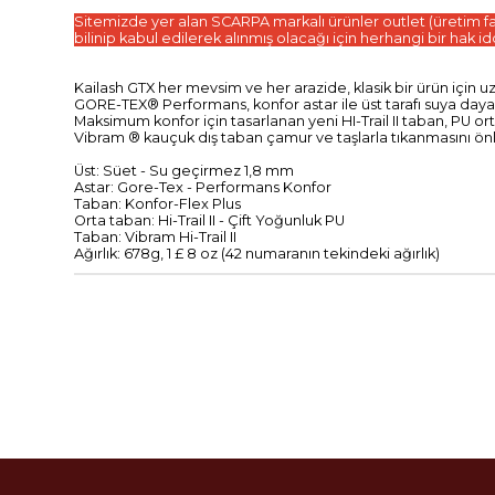
Sitemizde yer alan SCARPA markalı ürünler outlet (üretim fazla
bilinip kabul edilerek alınmış olacağı için herhangi bir hak 
Kailash GTX her mevsim ve her arazide, klasik bir ürün için u
GORE-TEX® Performans, konfor astar ile üst tarafı suya dayan
Maksimum konfor için tasarlanan yeni HI-Trail II taban, PU o
Vibram ® kauçuk dış taban çamur ve taşlarla tıkanmasını ön
Üst: Süet - Su geçirmez 1,8 mm
Astar: Gore-Tex - Performans Konfor
Taban: Konfor-Flex Plus
Orta taban: Hi-Trail II - Çift Yoğunluk PU
Taban: Vibram Hi-Trail II
Ağırlık: 678g, 1 £ 8 oz (42 numaranın tekindeki ağırlık)