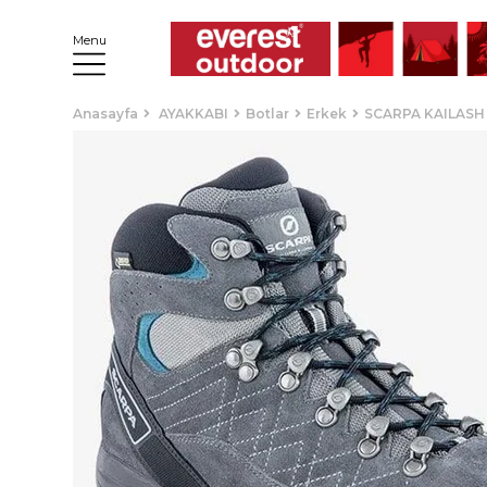
Menu
Anasayfa
AYAKKABI
Botlar
Erkek
SCARPA KAILASH