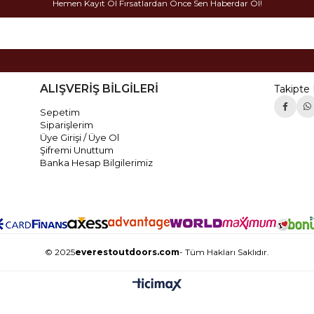
Hemen Kayıt Ol Fırsatlardan Önce Sen Haberdar Ol!
ALIŞVERİŞ BİLGİLERİ
Takipte 
Sepetim
Siparişlerim
Üye Girişi / Üye Ol
Şifremi Unuttum
Banka Hesap Bilgilerimiz
© 2025
everestoutdoors.com
- Tüm Hakları Saklıdır.