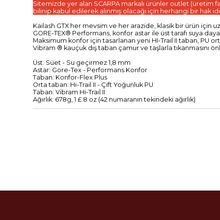
Sitemizde yer alan SCARPA markalı ürünler outlet (üretim fazla
bilinip kabul edilerek alınmış olacağı için herhangi bir hak 
Kailash GTX her mevsim ve her arazide, klasik bir ürün için u
GORE-TEX® Performans, konfor astar ile üst tarafı suya dayan
Maksimum konfor için tasarlanan yeni HI-Trail II taban, PU o
Vibram ® kauçuk dış taban çamur ve taşlarla tıkanmasını ön
Üst: Süet - Su geçirmez 1,8 mm
Astar: Gore-Tex - Performans Konfor
Taban: Konfor-Flex Plus
Orta taban: Hi-Trail II - Çift Yoğunluk PU
Taban: Vibram Hi-Trail II
Ağırlık: 678g, 1 £ 8 oz (42 numaranın tekindeki ağırlık)