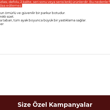
sı, defolu, 2.kalite, seri sonu veya serisi kırık) ürünlerdir. Bu nedenle
iddaa edilemez.
zun ömürlü ve güvenilir bir parkur botudur.
ıklı süet.
rta taban, tüm ayak boyunca büyük bir yastıklama sağlar.
ler
Size Özel Kampanyalar