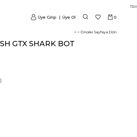
TRY
Üye Girişi
Üye Ol
0
< < Önceki Sayfaya Dön
SH GTX SHARK BOT
)