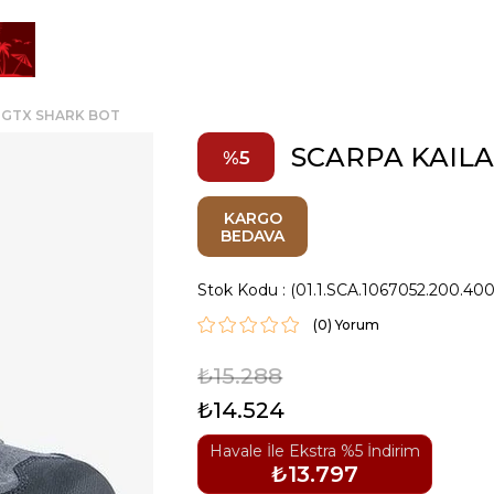
 GTX SHARK BOT
SCARPA KAILA
5
KARGO
BEDAVA
Stok Kodu
(01.1.SCA.1067052.200.400
(0)
₺15.288
₺14.524
Havale İle Ekstra %5 İndirim
₺13.797