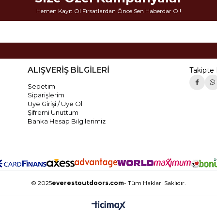
Hemen Kayıt Ol Fırsatlardan Önce Sen Haberdar Ol!
ALIŞVERİŞ BİLGİLERİ
Takipte 
Sepetim
Siparişlerim
Üye Girişi / Üye Ol
Şifremi Unuttum
Banka Hesap Bilgilerimiz
© 2025
everestoutdoors.com
- Tüm Hakları Saklıdır.