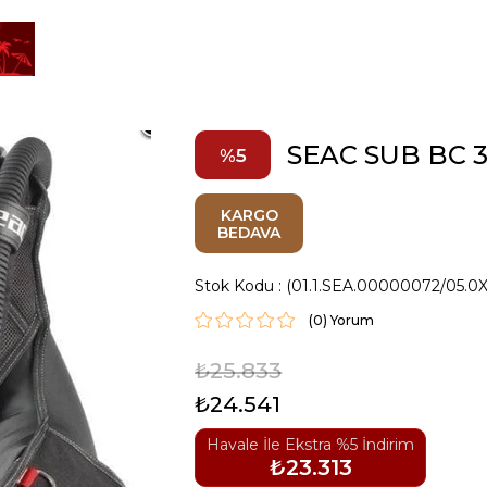
SEAC SUB BC 
5
KARGO
BEDAVA
Stok Kodu
(01.1.SEA.00000072/05.0X
(0)
₺25.833
₺24.541
Havale İle Ekstra %5 İndirim
₺23.313