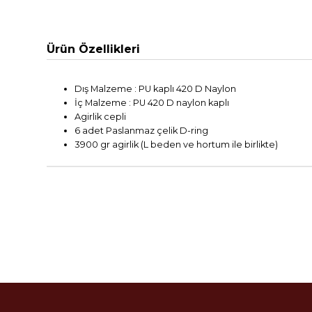
Ürün Özellikleri
Dış
Malzeme
:
PU kaplı
420 D
Naylon
İç Malzeme :
PU
420
D
naylon kaplı
Agirlik cepli
6 adet Paslanmaz
çelik D-ring
3900
gr
agirlik (L beden ve hortum ile birlikte)