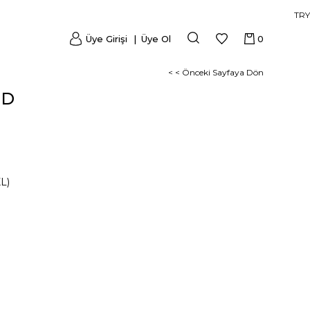
TRY
Üye Girişi
Üye Ol
0
< < Önceki Sayfaya Dön
3D
L)