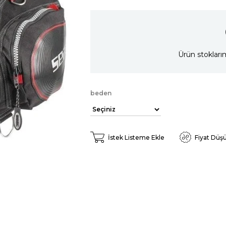
Ürün stokları
beden
İstek Listeme Ekle
Fiyat Düş