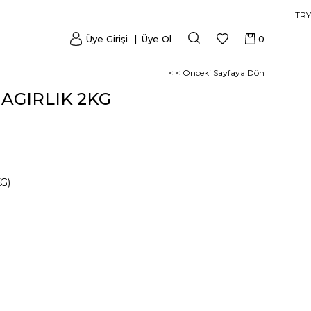
TRY
Üye Girişi
Üye Ol
0
< < Önceki Sayfaya Dön
 AGIRLIK 2KG
G)