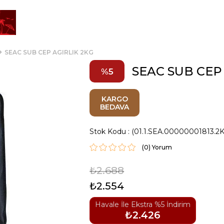
SEAC SUB CEP AGIRLIK 2KG
SEAC SUB CEP
5
KARGO
BEDAVA
Stok Kodu
(01.1.SEA.00000001813.2K
(0)
₺2.688
₺2.554
Havale İle Ekstra %5 İndirim
₺2.426