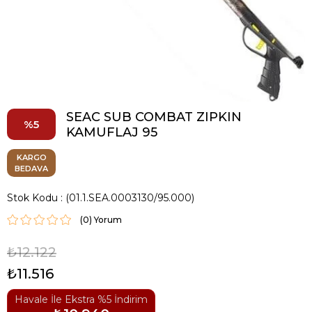
SEAC SUB COMBAT ZIPKIN
5
KAMUFLAJ 95
KARGO
BEDAVA
Stok Kodu
(01.1.SEA.0003130/95.000)
(0)
₺12.122
₺11.516
Havale İle Ekstra %5 İndirim