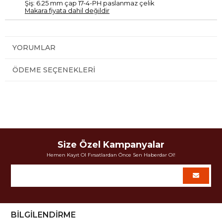
Şiş
:
6.25
mm çap
17
-4-
PH
paslanmaz çelik
Makara fiyata dahil değildir
YORUMLAR
ÖDEME SEÇENEKLERI
Size Özel Kampanyalar
Hemen Kayıt Ol Fırsatlardan Önce Sen Haberdar Ol!
BİLGİLENDİRME