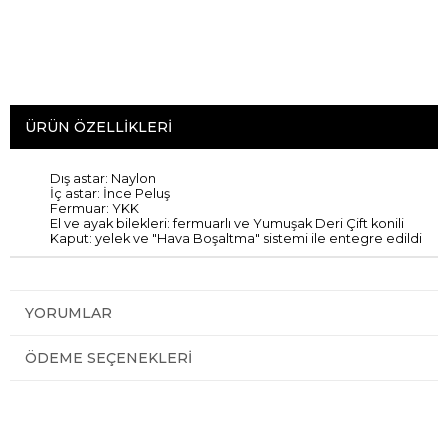
ÜRÜN ÖZELLIKLERI
Dış
astar:
Naylon
İç
astar:
İnce
Peluş
Fermuar
:
YKK
El ve ayak bilekleri
:
fermuarlı ve
Yumuşak
Deri
Çift
konili
Kaput
:
yelek
ve
"Hava
Boşaltma"
sistemi
ile entegre edildi
YORUMLAR
ÖDEME SEÇENEKLERI