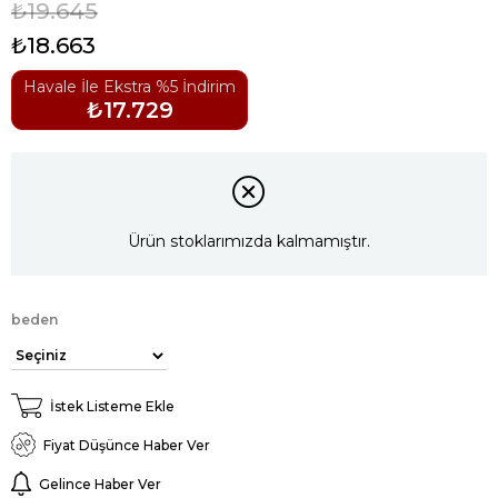
₺19.645
₺18.663
Havale İle Ekstra %5 İndirim
₺17.729
Ürün stoklarımızda kalmamıştır.
beden
İstek Listeme Ekle
Fiyat Düşünce Haber Ver
Gelince Haber Ver