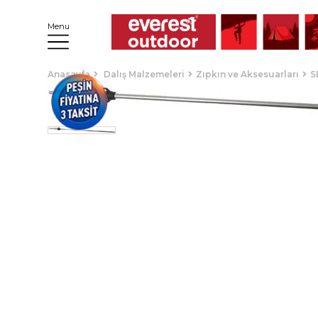
Menu
Anasayfa
Dalış Malzemeleri
Zıpkın ve Aksesuarları
S