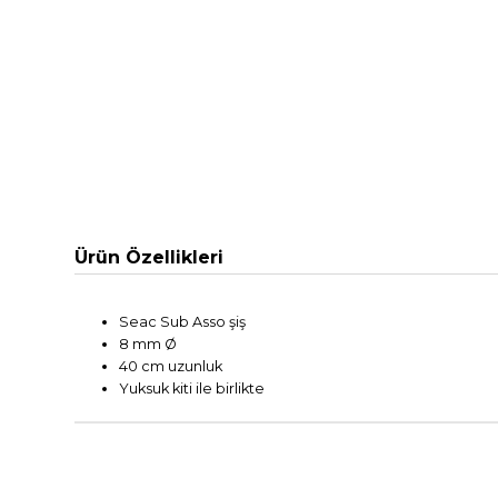
Ürün Özellikleri
Seac Sub Asso şiş
8 mm
Ø
40 cm uzunluk
Yuksuk kiti ile birlikte