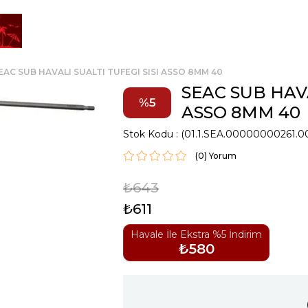
EAC SUB HAVALI SUALTI TUFEGI SISI ASSO 8MM 40
SEAC SUB HAVA
5
ASSO 8MM 40
Stok Kodu
(01.1.SEA.00000000261.0
(0)
₺643
₺611
Havale İle Ekstra %5 İndirim
₺580