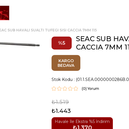
EAC SUB HAVALI SUALTI TUFEGI SISI CACCIA 7MM 115
SEAC SUB HAVA
5
CACCIA 7MM 1
KARGO
BEDAVA
Stok Kodu
(01.1.SEA.0000000286B.
(0)
₺1.519
₺1.443
Havale İle Ekstra %5 İndirim
₺1.370