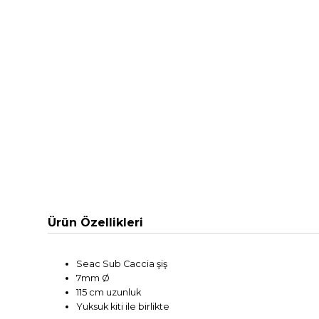
Ürün Özellikleri
Seac Sub Caccia şiş
7mm
Ø
115 cm uzunluk
Yuksuk kiti ile birlikte