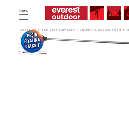
Menu
Anasayfa
Dalış Malzemeleri
Zıpkın ve Aksesuarları
S