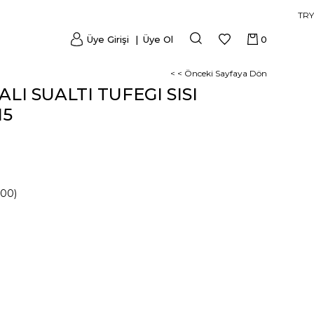
TRY
Üye Girişi
Üye Ol
0
< < Önceki Sayfaya Dön
LI SUALTI TUFEGI SISI
15
000)