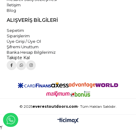
İletişim
Blog
ALIŞVERİŞ BİLGİLERİ
Sepetim
Siparişlerim
Üye Girişi / Üye Ol
Şifremi Unuttum
Banka Hesap Bilgilerimiz
Takipte Kal
© 2025
everestoutdoors.com
- Tüm Hakları Saklıdır.
WHATSAPP İLE İLETİŞİME GEÇ
*/