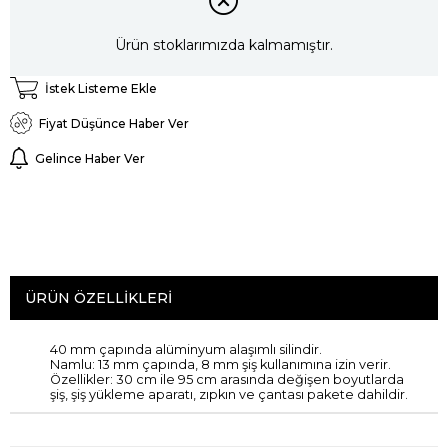
Ürün stoklarımızda kalmamıştır.
İstek Listeme Ekle
Fiyat Düşünce Haber Ver
Gelince Haber Ver
ÜRÜN ÖZELLIKLERI
40
mm çapında
alüminyum
alaşımlı silindir
.
Namlu
:
13
mm çapında
,
8 mm
şiş
kullanımına izin verir.
Özellikler:
30 cm
ile 95
cm
arasında değişen
boyutlarda
şiş
, şiş yükleme aparatı
,
zıpkın ve
çantası
pakete dahildir.