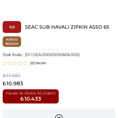
SEAC SUB HAVALI ZIPKIN ASSO 65
5
KARGO
BEDAVA
Stok Kodu
(01.1.SEA.00000000606.000)
(0)
₺11.561
₺10.983
Havale İle Ekstra %5 İndirim
₺10.433