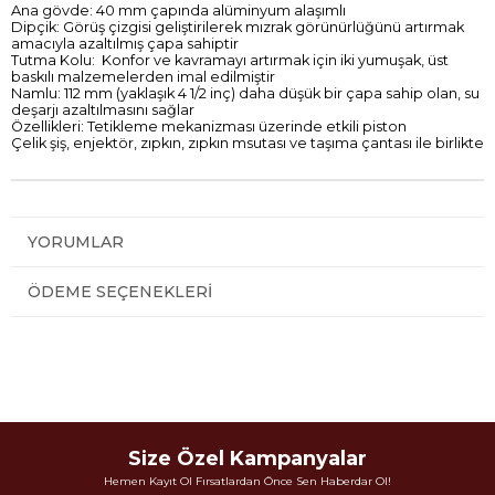
Ana gövde: 40 mm çapında alüminyum alaşımlı
Dipçik: Görüş çizgisi geliştirilerek mızrak görünürlüğünü artırmak
amacıyla azaltılmış çapa sahiptir
Tutma Kolu: Konfor ve kavramayı artırmak için iki yumuşak, üst
baskılı malzemelerden imal edilmiştir
Namlu: 112 mm (yaklaşık 4 1/2 inç) daha düşük bir çapa sahip olan, su
deşarjı azaltılmasını sağlar
Özellikleri: Tetikleme mekanizması üzerinde etkili piston
Çelik şiş, enjektör, zıpkın, zıpkın msutası ve taşıma çantası ile birlikte
YORUMLAR
ÖDEME SEÇENEKLERI
Size Özel Kampanyalar
Hemen Kayıt Ol Fırsatlardan Önce Sen Haberdar Ol!