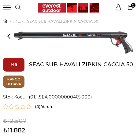
0
SEAC SUB HAVALI ZIPKIN CACCIA 50
Üye Girişi
Üye Ol
SEAC SUB HAVALI ZIPKIN CACCIA 50
5
KARGO
BEDAVA
Stok Kodu
(01.1.SEA.00000000465.000)
(0)
₺12.507
₺11.882