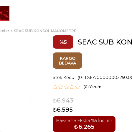
reler
SEAC SUB KONSOL MANOMETRE
SEAC SUB KO
5
KARGO
BEDAVA
Stok Kodu
(01.1.SEA.00000002250.0
(0)
₺6.943
₺6.595
Havale İle Ekstra %5 İndirim
₺6.265