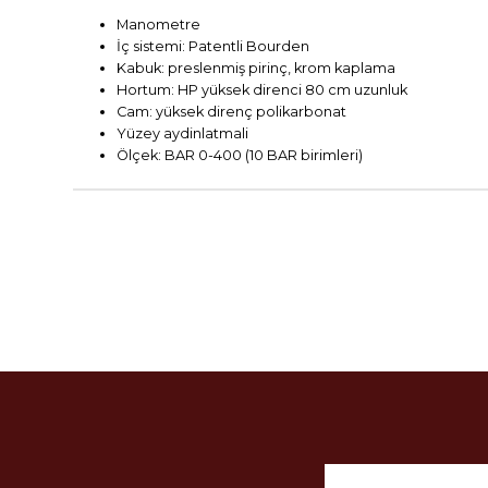
Manometre
İç
sistemi:
Patentli
Bourden
Kabuk
:
preslenmiş
pirinç
,
krom
kaplama
Hortum
:
HP yüksek
direnci 80
cm uzunluk
Cam:
yüksek direnç
polikarbonat
Y
üzey aydinlatmali
Ölçek
:
BAR
0-400
(
10
BAR
birimleri
)