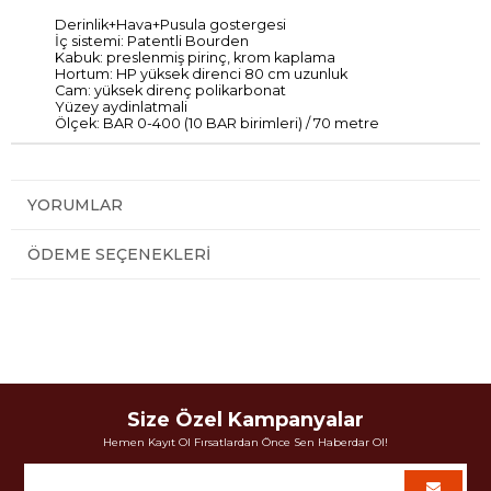
Derinlik+Hava+Pusula gostergesi
İç
sistemi:
Patentli
Bourden
Kabuk
:
preslenmiş
pirinç
,
krom
kaplama
Hortum
:
HP yüksek
direnci 80
cm uzunluk
Cam:
yüksek direnç
polikarbonat
Y
üzey aydinlatmali
Ölçek
:
BAR
0-400
(
10
BAR
birimleri
) / 70 metre
YORUMLAR
ÖDEME SEÇENEKLERI
Size Özel Kampanyalar
Hemen Kayıt Ol Fırsatlardan Önce Sen Haberdar Ol!