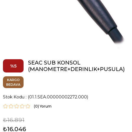
SEAC SUB KONSOL
5
(MANOMETRE+DERINLIK+PUSULA)
KARGO
BEDAVA
Stok Kodu
(01.1.SEA.00000002272.000)
(0)
₺16.891
₺16.046