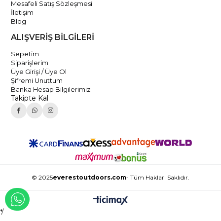
Mesafeli Satış Sözleşmesi
İletişim
Blog
ALIŞVERİŞ BİLGİLERİ
Sepetim
Siparişlerim
Üye Girişi / Üye Ol
Şifremi Unuttum
Banka Hesap Bilgilerimiz
Takipte Kal
© 2025
everestoutdoors.com
- Tüm Hakları Saklıdır.
WHATSAPP İLE İLETİŞİME GEÇ
*/