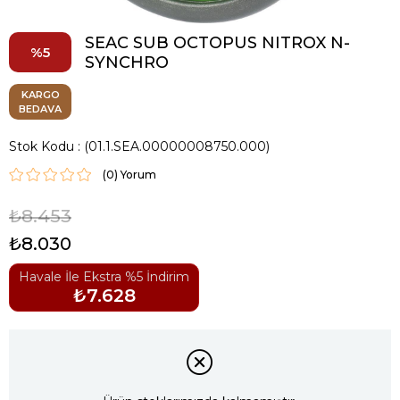
SEAC SUB OCTOPUS NITROX N-
5
SYNCHRO
KARGO
BEDAVA
Stok Kodu
(01.1.SEA.00000008750.000)
(0)
₺8.453
₺8.030
Havale İle Ekstra %5 İndirim
₺7.628