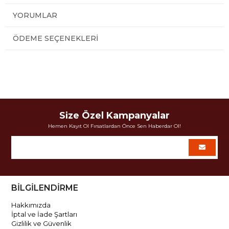
YORUMLAR
ÖDEME SEÇENEKLERI
Size Özel Kampanyalar
Hemen Kayıt Ol Fırsatlardan Önce Sen Haberdar Ol!
BİLGİLENDİRME
Hakkımızda
İptal ve İade Şartları
Gizlilik ve Güvenlik