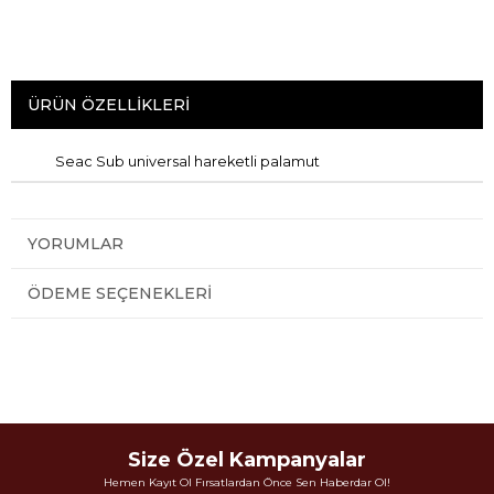
ÜRÜN ÖZELLIKLERI
Seac Sub universal hareketli palamut
YORUMLAR
ÖDEME SEÇENEKLERI
Size Özel Kampanyalar
Hemen Kayıt Ol Fırsatlardan Önce Sen Haberdar Ol!