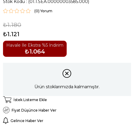
Stok Kodu
(01.1.SEA.00000003585.000)
(0)
₺1.180
₺1.121
Havale İle Ekstra %5 İndirim
₺1.064
Ürün stoklarımızda kalmamıştır.
İstek Listeme Ekle
Fiyat Düşünce Haber Ver
Gelince Haber Ver