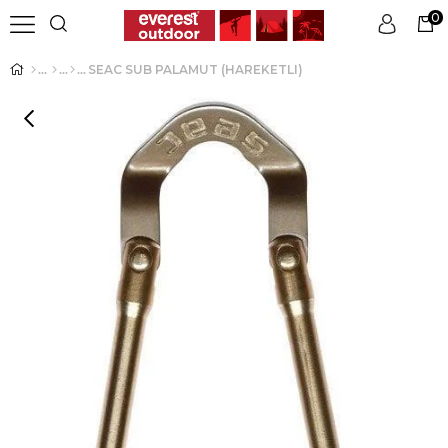
0
SEAC SUB PALAMUT (HAREKETLI)
Üye Girişi
Üye Ol