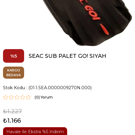
SEAC SUB PALET GO! SIYAH
5
KARGO
BEDAVA
Stok Kodu
(01.1.SEA.0000009270N.000)
(0)
₺1.227
₺1.166
Havale İle Ekstra %5 İndirim