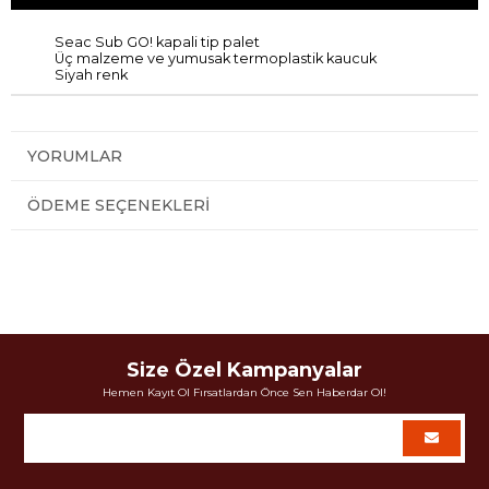
Seac Sub GO! kapali tip palet
Üç malzeme
ve y
umusak termoplastik kaucuk
Siyah renk
YORUMLAR
ÖDEME SEÇENEKLERI
Size Özel Kampanyalar
Hemen Kayıt Ol Fırsatlardan Önce Sen Haberdar Ol!