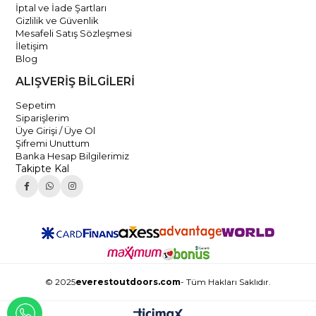
İptal ve İade Şartları
Gizlilik ve Güvenlik
Mesafeli Satış Sözleşmesi
İletişim
Blog
ALIŞVERİŞ BİLGİLERİ
Sepetim
Siparişlerim
Üye Girişi / Üye Ol
Şifremi Unuttum
Banka Hesap Bilgilerimiz
Takipte Kal
© 2025
everestoutdoors.com
- Tüm Hakları Saklıdır.
WHATSAPP İLE İLETİŞİME GEÇ