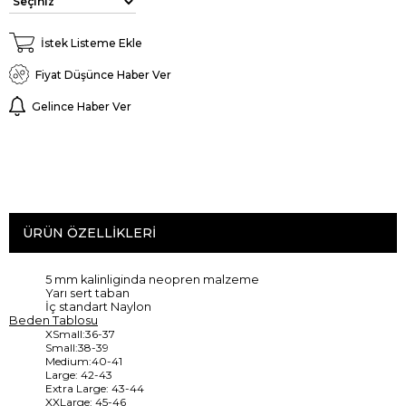
İstek Listeme Ekle
Fiyat Düşünce Haber Ver
Gelince Haber Ver
ÜRÜN ÖZELLIKLERI
5 mm kalinliginda neopren malzeme
Yarı sert
taban
İ
ç standart
Naylon
Beden Tablosu
XSmall:36-37
Small:38-39
Medium:40-41
Large: 42-43
Extra Large: 43-44
XXLarge: 45-46