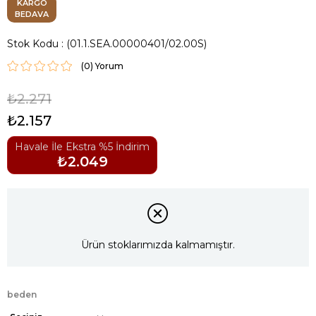
KARGO
BEDAVA
Stok Kodu
(01.1.SEA.00000401/02.00S)
(0)
₺2.271
₺2.157
Havale İle Ekstra %5 İndirim
₺2.049
Ürün stoklarımızda kalmamıştır.
beden