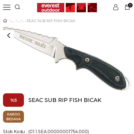
0
SEAC SUB RIP FISH BICAK
Üye Girişi
Üye Ol
SEAC SUB RIP FISH BICAK
5
KARGO
BEDAVA
Stok Kodu
(01.1.SEA.00000001754.000)