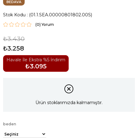
BEDAVA
Stok Kodu
(01.1.SEA.00000801802.00S)
(0)
₺3.430
₺3.258
Havale İle Ekstra %5 İndirim
₺3.095
Ürün stoklarımızda kalmamıştır.
beden