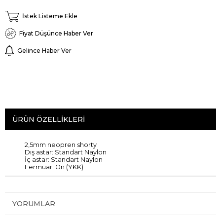
İstek Listeme Ekle
Fiyat Düşünce Haber Ver
Gelince Haber Ver
ÜRÜN ÖZELLIKLERI
2,5mm neopren shorty
Dış
astar:
Standart
Naylon
İç
astar:
Standart
Naylon
Fermuar
: Ön (YKK)
YORUMLAR