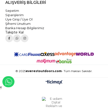
ALIŞVERİŞ BİLGİLERİ
Sepetim
Siparişlerim
Üye Girişi / Üye Ol
Şifremi Unuttum
Banka Hesap Bilgilerimiz
Takipte Kal
© 2025
everestoutdoors.com
- Tüm Hakları Saklıdır.
WHATSAPP İLE İLETİŞİME GEÇ
*/