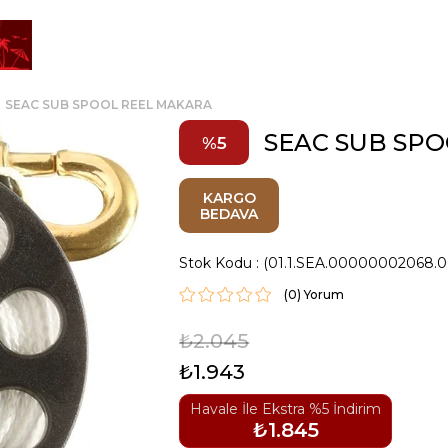
SEAC SUB SPOOL REEL MAKARA
SEAC SUB SP
5
KARGO
BEDAVA
Stok Kodu
(01.1.SEA.00000002068.0
(0)
₺2.045
₺1.943
Havale İle Ekstra %5 İndirim
₺1.845