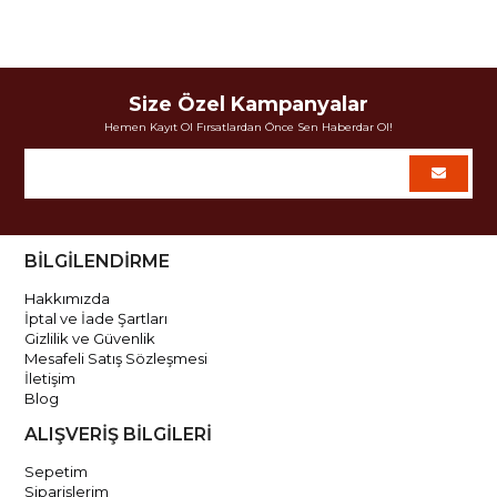
Size Özel Kampanyalar
Hemen Kayıt Ol Fırsatlardan Önce Sen Haberdar Ol!
BİLGİLENDİRME
Hakkımızda
İptal ve İade Şartları
Gizlilik ve Güvenlik
Mesafeli Satış Sözleşmesi
İletişim
Blog
ALIŞVERİŞ BİLGİLERİ
Sepetim
Siparişlerim