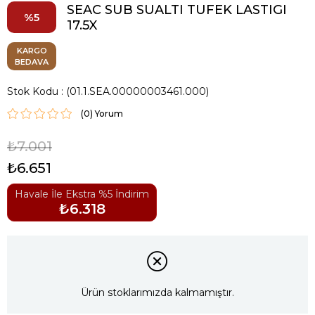
SEAC SUB SUALTI TUFEK LASTIGI
5
17.5X
KARGO
BEDAVA
Stok Kodu
(01.1.SEA.00000003461.000)
(0)
₺7.001
₺6.651
Havale İle Ekstra %5 İndirim
₺6.318
Ürün stoklarımızda kalmamıştır.