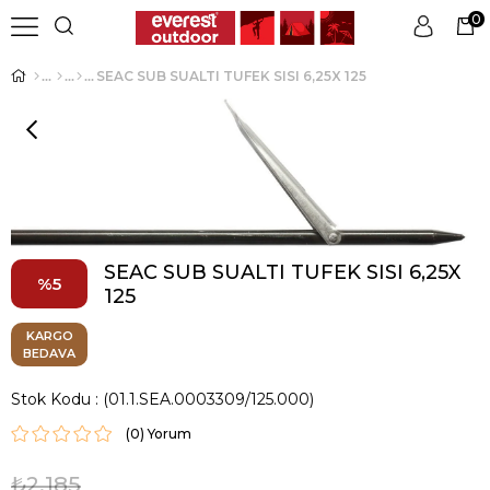
0
SEAC SUB SUALTI TUFEK SISI 6,25X 125
Üye Girişi
Üye Ol
SEAC SUB SUALTI TUFEK SISI 6,25X
5
125
KARGO
BEDAVA
Stok Kodu
(01.1.SEA.0003309/125.000)
(0)
₺2.185