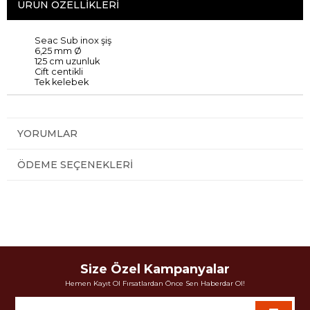
ÜRÜN ÖZELLIKLERI
Seac Sub inox şiş
6,25 mm
Ø
125 cm uzunluk
Cift centikli
Tek kelebek
YORUMLAR
ÖDEME SEÇENEKLERI
Size Özel Kampanyalar
Hemen Kayıt Ol Fırsatlardan Önce Sen Haberdar Ol!