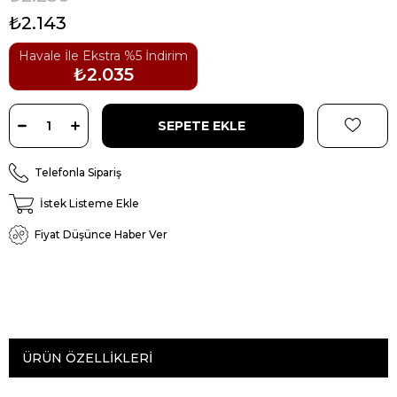
₺2.143
Havale İle Ekstra %5 İndirim
₺2.035
Telefonla Sipariş
İstek Listeme Ekle
Fiyat Düşünce Haber Ver
ÜRÜN ÖZELLIKLERI