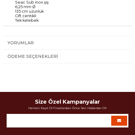
Seac Sub inox şiş
6,25 mm
Ø
135 cm uzunluk
Cift centikli
Tek kelebek
YORUMLAR
ÖDEME SEÇENEKLERI
Size Özel Kampanyalar
Hemen Kayıt Ol Fırsatlardan Önce Sen Haberdar Ol!