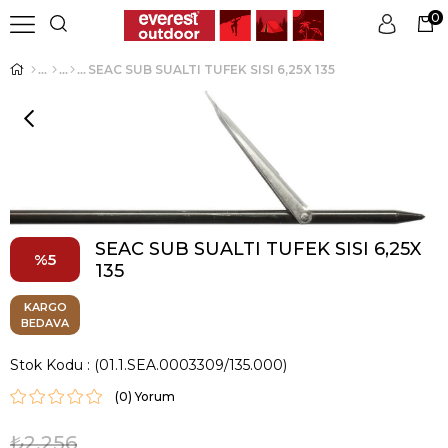
0
SEAC SUB SUALTI TUFEK SISI 6,25X 135
Üye Girişi
Üye Ol
SEAC SUB SUALTI TUFEK SISI 6,25X
5
135
KARGO
BEDAVA
Stok Kodu
(01.1.SEA.0003309/135.000)
(0)
₺2.256