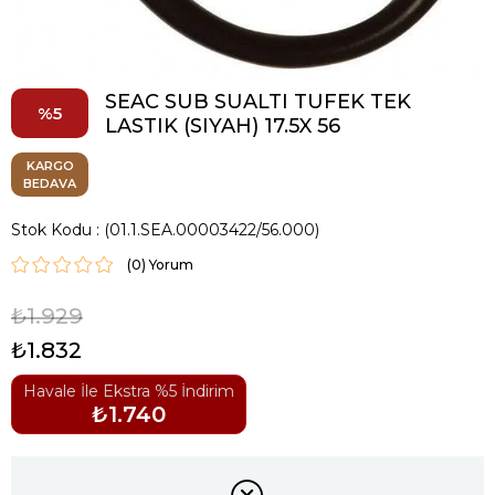
SEAC SUB SUALTI TUFEK TEK
5
LASTIK (SIYAH) 17.5X 56
KARGO
BEDAVA
Stok Kodu
(01.1.SEA.00003422/56.000)
(0)
₺1.929
₺1.832
Havale İle Ekstra %5 İndirim
₺1.740