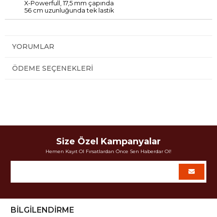
X
-
Powerfull
,
17,5
mm
çapında
56 cm uzunluğunda tek lastik
YORUMLAR
ÖDEME SEÇENEKLERI
Size Özel Kampanyalar
Hemen Kayıt Ol Fırsatlardan Önce Sen Haberdar Ol!
BİLGİLENDİRME