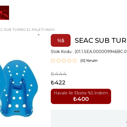
C SUB TURBO EL PALETI MAVI
SEAC SUB TUR
5
Stok Kodu
(01.1.SEA.000009946BC.0
(0)
₺444
₺422
Havale İle Ekstra %5 İndirim
₺400