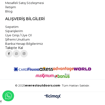
Mesafeli Satış Sözleşmesi
İletişim
Blog
ALIŞVERİŞ BİLGİLERİ
Sepetim
Siparişlerim
Üye Girişi / Üye Ol
Şifremi Unuttum
Banka Hesap Bilgilerimiz
Takipte Kal
© 2025
everestoutdoors.com
- Tüm Hakları Saklıdır.
WHATSAPP İLE İLETİŞİME GEÇ
*/