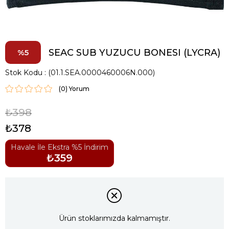
SEAC SUB YUZUCU BONESI (LYCRA)
5
Stok Kodu
(01.1.SEA.0000460006N.000)
(0)
₺398
₺378
Havale İle Ekstra %5 İndirim
₺359
Ürün stoklarımızda kalmamıştır.