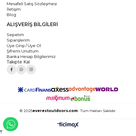
Mesafeli Satış Sözleşmesi
İletişim
Blog
ALIŞVERİŞ BİLGİLERİ
Sepetim
Siparişlerim
Üye Girişi / Üye Ol
Şifremi Unuttum
Banka Hesap Bilgilerimiz
Takipte Kal
© 2025
everestoutdoors.com
- Tüm Hakları Saklıdır.
WHATSAPP İLE İLETİŞİME GEÇ
*/