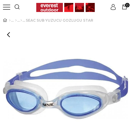
0
SEAC SUB YUZUCU GOZLUGU STAR
Üye Girişi
Üye Ol