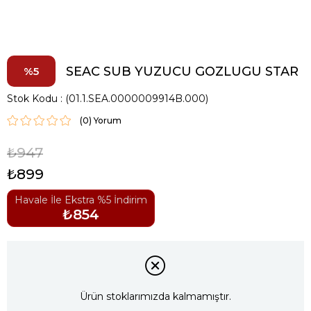
SEAC SUB YUZUCU GOZLUGU STAR
5
Stok Kodu
(01.1.SEA.0000009914B.000)
(0)
₺947
₺899
Havale İle Ekstra %5 İndirim
₺854
Ürün stoklarımızda kalmamıştır.