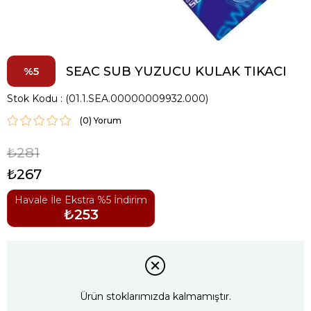
SEAC SUB YUZUCU KULAK TIKACI
5
Stok Kodu
(01.1.SEA.00000009932.000)
(0)
₺281
₺267
Havale İle Ekstra %5 İndirim
₺253
Ürün stoklarımızda kalmamıştır.