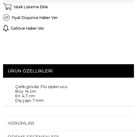
İstek Listeme Ekle
Fiyat Düşünce Haber Ver
Gelince Haber Ver
ÜRÜN ÖZELLIKLERI
Çelik gövde 3'lü zıpkın ucu
Boy: 14 cm
En: 4,7 cm
Diş çapı: 7 mm
YORUMLAR
ÖDEME SEÇENEKLERI