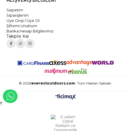
ALIŞVERİŞ BİLGİLERİ
Sepetim
Siparişlerim
Üye Girişi / Üye Ol
Şifremi Unuttum
Banka Hesap Bilgilerimiz
Takipte Kal
© 2025
everestoutdoors.com
- Tüm Hakları Saklıdır.
WHATSAPP İLE İLETİŞİME GEÇ
*/