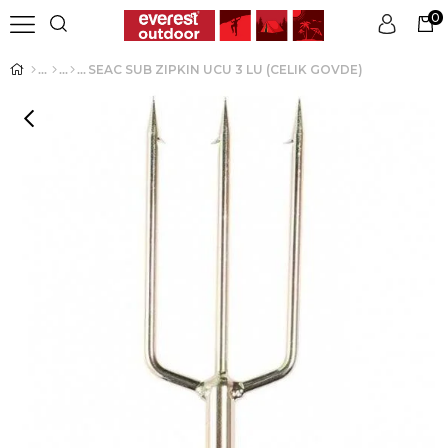
0
SEAC SUB ZIPKIN UCU 3 LU (CELIK GOVDE)
Üye Girişi
Üye Ol