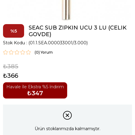
SEAC SUB ZIPKIN UCU 3 LU (CELIK
5
GOVDE)
Stok Kodu
(01.1.SEA.000033001/3.000)
(0)
₺385
₺366
Havale İle Ekstra %5 İndirim
₺347
Ürün stoklarımızda kalmamıştır.