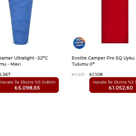
eamer Ultralight -32°C
Evolite Camper Pro SQ Uyku
mu - Mavi
Tulumu 0°
5.367
₺1.231
₺1.108
Havale İle Ekstra %5 İndirim
Havale İle Ekstra %5 
₺5.098,65
₺1.052,60