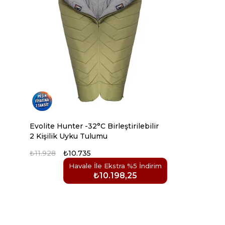
Evolite Hunter -32°C Birleştirilebilir
2 Kişilik Uyku Tulumu
₺11.928
₺10.735
Havale İle Ekstra %5 İndirim
₺10.198,25