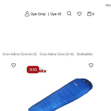
TRY
Üye Girişi
Üye Ol
0
Ürün Adına Göre (A>Z)
Ürün Adına Göre (Z<A)
Stoktakiler
%10