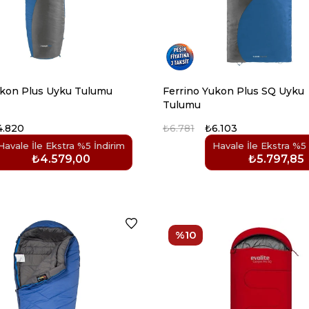
ukon Plus Uyku Tulumu
Ferrino Yukon Plus SQ Uyku
Tulumu
4.820
₺6.781
₺6.103
Havale İle Ekstra %5 İndirim
Havale İle Ekstra %5 
₺4.579,00
₺5.797,85
%10