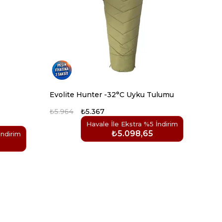
Evolite Hunter -32°C Uyku Tulumu
₺5.964
₺5.367
Havale İle Ekstra %5 İndirim
₺5.098,65
İndirim