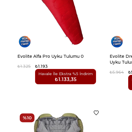
Evolite Alfa Pro Uyku Tulumu 0
Evolite Dr
Uyku Tulu
₺1.325
₺1.193
₺5.964
₺
Havale İle Ekstra %5 İndirim
₺1.133,35
%10