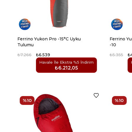
Ferrino Yukon Pro -15°C Uyku
Ferrino Y
Tulumu
-10
₺7.266
₺6.539
₺5.355
₺
Havale İle Ekstra %5 İndirim
₺6.212,05
%10
%10