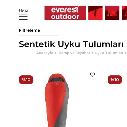
Menu
Filtreleme
Sentetik Uyku Tulumları
Anasayfa
Kamp ve Seyahat
Uyku Tulumları
%10
%10