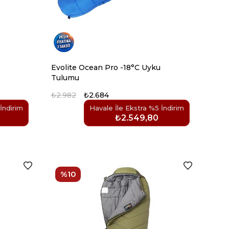
Evolite Ocean Pro -18°C Uyku
Tulumu
₺2.982
₺2.684
İndirim
Havale İle Ekstra %5 İndirim
₺2.549,80
%10