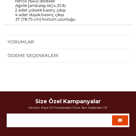
Nitrox (%40) destekli
Ağırlık [ambalajı ile] 4,35 lb
2 adet yüksek basınç çıkışı
4 adet düşük basınç çıkışı
31" (78,75 cm) hortum uzunluğu
YORUMLAR
ÖDEME SEÇENEKLERI
Size Özel Kampanyalar
Hemen Kayıt Ol Fırsatlardan Önce Sen Haberdar Ol!