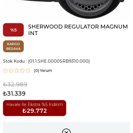
SHERWOOD REGULATOR MAGNUM
5
INT
KARGO
BEDAVA
Stok Kodu
(01.1.SHE.0000SRB9310.000)
(0)
₺32.989
₺31.339
Havale İle Ekstra %5 İndirim
₺29.772