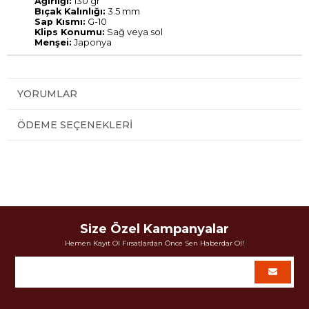
Ağırlığı:
130 gr
Bıçak Kalınlığı:
3.5 mm
Sap Kısmı:
G-10
Klips Konumu:
Sağ veya sol
Menşei:
Japonya
YORUMLAR
ÖDEME SEÇENEKLERI
Size Özel Kampanyalar
Hemen Kayıt Ol Fırsatlardan Önce Sen Haberdar Ol!