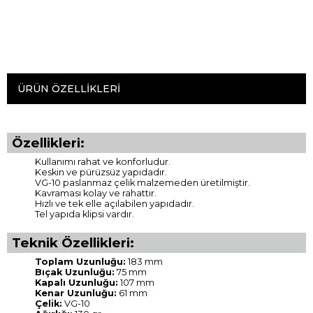
ÜRÜN ÖZELLIKLERI
Özellikleri:
Kullanımı rahat ve konforludur.
Keskin ve pürüzsüz yapıdadır.
VG-10 paslanmaz çelik malzemeden üretilmiştir.
Kavraması kolay ve rahattır.
Hızlı ve tek elle açılabilen yapıdadır.
Tel yapıda klipsi vardır.
Teknik Özellikleri:
Toplam Uzunluğu:
183 mm
Bıçak Uzunluğu:
75 mm
Kapalı Uzunluğu:
107 mm
Kenar Uzunluğu:
61 mm
Çelik:
VG-10