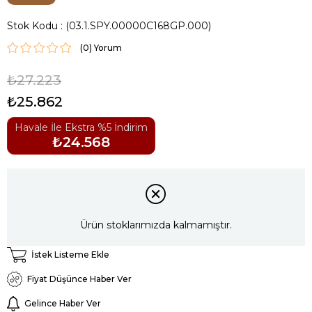
Stok Kodu
(03.1.SPY.00000C168GP.000)
(0)
₺27.223
₺25.862
Havale İle Ekstra %5 İndirim
₺24.568
Ürün stoklarımızda kalmamıştır.
İstek Listeme Ekle
Fiyat Düşünce Haber Ver
Gelince Haber Ver