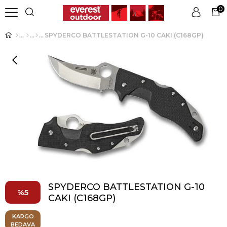
0
SPYDERCO BATTLESTATION G-10 CAKI (C168GP)
Üye Girişi
Üye Ol
SPYDERCO BATTLESTATION G-10
5
CAKI (C168GP)
KARGO
BEDAVA