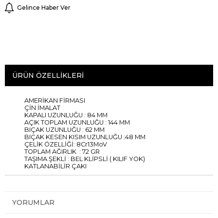
Gelince Haber Ver
ÜRÜN ÖZELLIKLERI
AMERİKAN FİRMASI
ÇİN İMALAT
KAPALI UZUNLUĞU : 84 MM
AÇIK TOPLAM UZUNLUĞU : 144 MM
BIÇAK UZUNLUĞU : 62 MM
BIÇAK KESEN KISIM UZUNLUĞU :48 MM
ÇELİK ÖZELLİĞİ: 8Cr13MoV
TOPLAM AĞIRLIK : 72 GR
TAŞIMA ŞEKLİ : BEL KLİPSLİ ( KILIF YOK)
KATLANABİLİR ÇAKI
YORUMLAR