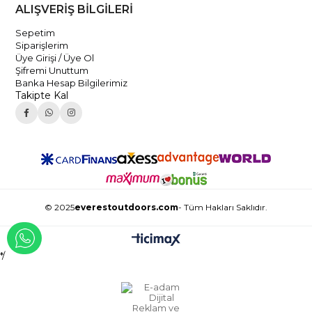
ALIŞVERİŞ BİLGİLERİ
Sepetim
Siparişlerim
Üye Girişi / Üye Ol
Şifremi Unuttum
Banka Hesap Bilgilerimiz
Takipte Kal
© 2025
everestoutdoors.com
- Tüm Hakları Saklıdır.
WHATSAPP İLE İLETİŞİME GEÇ
*/