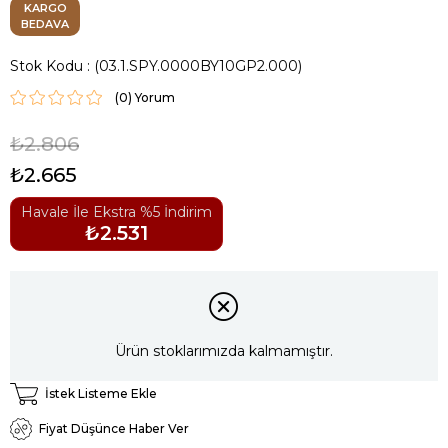
KARGO
BEDAVA
Stok Kodu
(03.1.SPY.0000BY10GP2.000)
(0)
₺2.806
₺2.665
Havale İle Ekstra %5 İndirim
₺2.531
Ürün stoklarımızda kalmamıştır.
İstek Listeme Ekle
Fiyat Düşünce Haber Ver